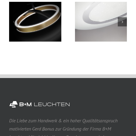
Die Liebe zum Handwerk & ein hoher Qualitätsanspruch
motivierten Gerd Bonus zur Gründung der Firma B+M