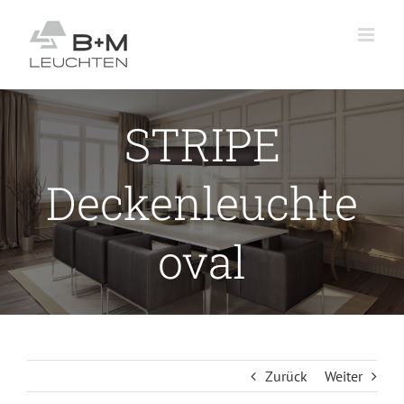
Zum
Inhalt
springen
STRIPE
Deckenleuchte
oval
Zurück
Weiter