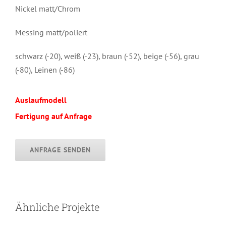
Nickel matt/Chrom
Messing matt/poliert
schwarz (-20), weiß (-23), braun (-52), beige (-56), grau
(-80), Leinen (-86)
Auslaufmodell
Fertigung auf Anfrage
ANFRAGE SENDEN
AURA
LIGHTRING
Ähnliche Projekte
Deckenleuchte
Deckenleuchte
*Auslaufmodell*