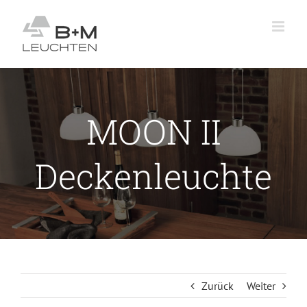
Zum
Inhalt
springen
MOON II
Deckenleuchte
Zurück
Weiter