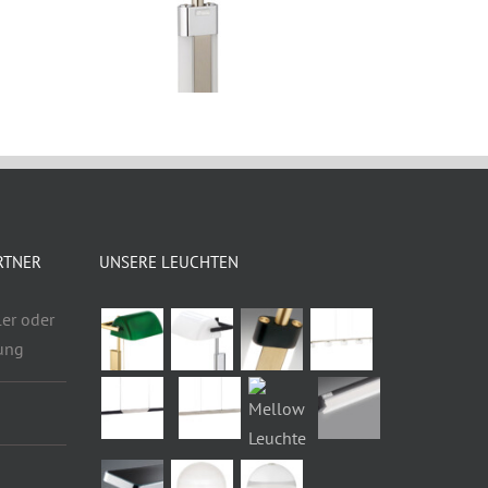
RTNER
UNSERE LEUCHTEN
er oder
bung