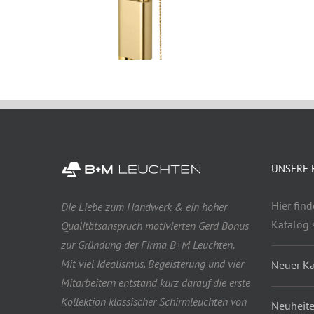
UNSERE 
Hier fin
Die Liebe zum Handwerk & ein hoher
Katalog 
Qualitätsanspruch motivierten Gerd Bonus
zur Gründung der Firma B+M Leuchten.
Mit viel Idealismus, Begeisterung und vier
Neuer Ka
Mitarbeitern entstand kurz darauf die erste
Kollektion klassischer Schirmleuchten von
Neuheite