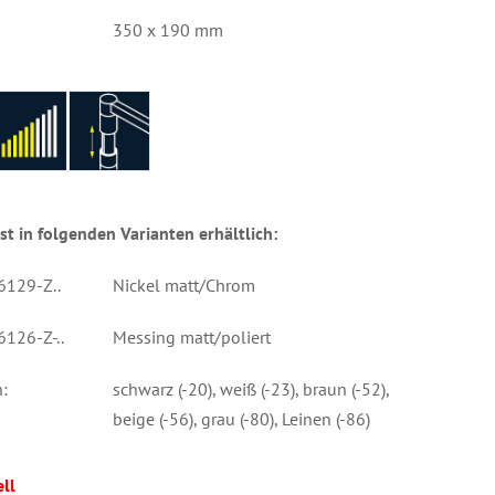
350 x 190 mm
st in folgenden Varianten erhältlich:
16129-Z..
Nickel matt/Chrom
16126-Z-..
Messing matt/poliert
:
schwarz (-20), weiß (-23), braun (-52),
beige (-56), grau (-80), Leinen (-86)
ll