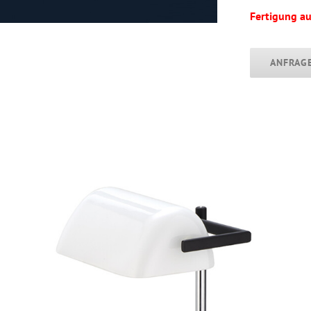
Fertigung au
ANFRAG
BANKERS LAMP I Tischleuchte