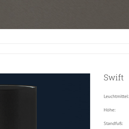
Swift
Leuchtmittel
Höhe:
Standfuß: