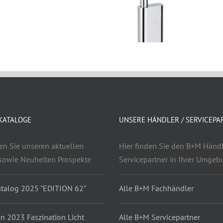
KATALOGE
UNSERE HÄNDLER / SERVICEPA
den Sie unseren aktuellen
Hier finden Sie den B+M Händl
sowie Neuheiten Prospekte
Servicepartner in Ihrer Umge
talog 2025 "EDITION 62"
Alle B+M Fachhändler
n 2023 Faszination Licht
Alle B+M Servicepartner