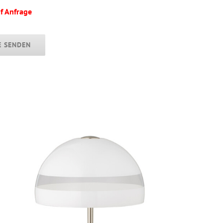
f Anfrage
E SENDEN
INDIRA Tischleuchte
*Auslaufmodell*