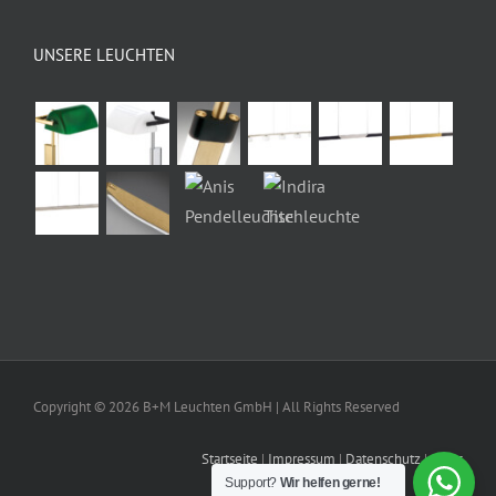
UNSERE LEUCHTEN
Copyright ©
2026 B+M Leuchten GmbH | All Rights Reserved
Startseite
|
Impressum
|
Datenschutz
|
AGBs
Support?
Wir helfen gerne!