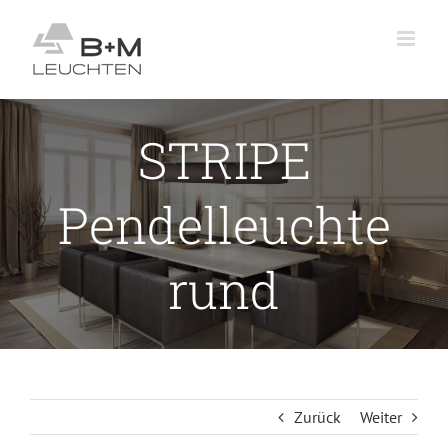
Zum
Inhalt
springen
STRIPE
Pendelleuchte
rund
Zurück
Weiter