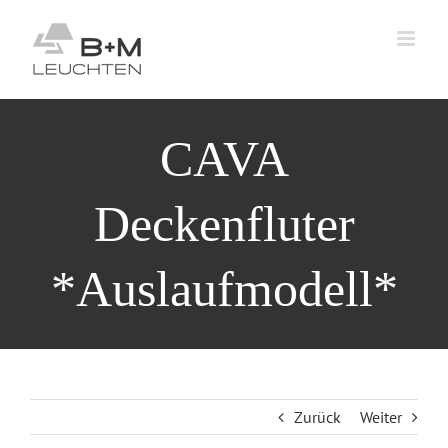
Zum
Inhalt
springen
CAVA
Deckenfluter
*Auslaufmodell*
Zurück
Weiter